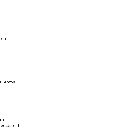
pra.
 lentos.
ra.
fectan este