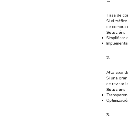
1.
Tasa de co
Si el tráfi
de compra e
Solución:
Simplificar 
Implementar
2.
Alto abando
Si una gran
de revisar l
Solución:
Transparenc
Optimización
3.