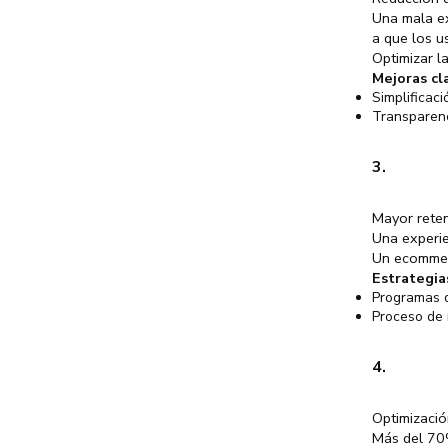
Una mala ex
a que los u
Optimizar l
Mejoras cl
Simplificaci
Transparenc
3.
Mayor reten
Una experie
Un ecommerc
Estrategia
Programas 
Proceso de 
4.
Optimizació
Más del 70%