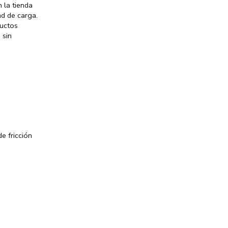
 la tienda
ad de carga.
ductos
 sin
e fricción