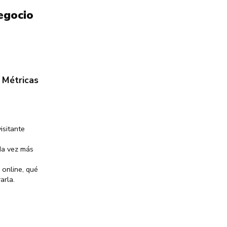
egocio
 Métricas
isitante
da vez más
 online, qué
arla.