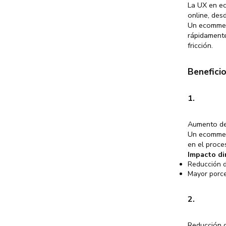
La UX en ec
online, des
Un ecommer
rápidamente
fricción.
Benefici
1.
Aumento de
Un ecommerc
en el proce
Impacto di
Reducción d
Mayor porce
2.
Reducción d