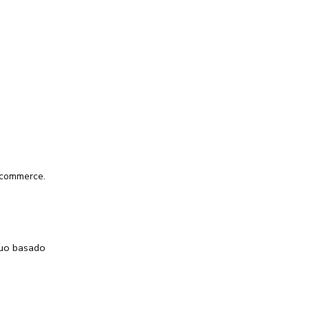
ecommerce.
nuo basado