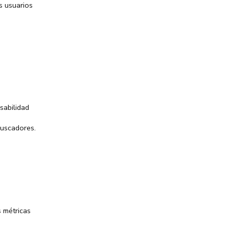
s usuarios
sabilidad
buscadores.
s métricas