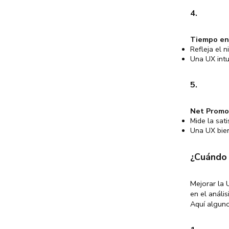
4.
Tiempo en 
Refleja el n
Una UX intu
5.
Net Promo
Mide la sati
Una UX bien
¿Cuándo 
Mejorar la 
en el análi
Aquí alguno