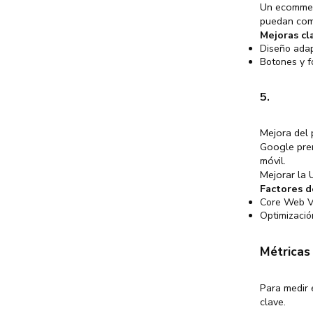
Un ecommerc
puedan comp
Mejoras cl
Diseño adap
Botones y f
5.
Mejora del
Google prem
móvil.
Mejorar la 
Factores d
Core Web Vit
Optimizació
Métricas
Para medir 
clave.