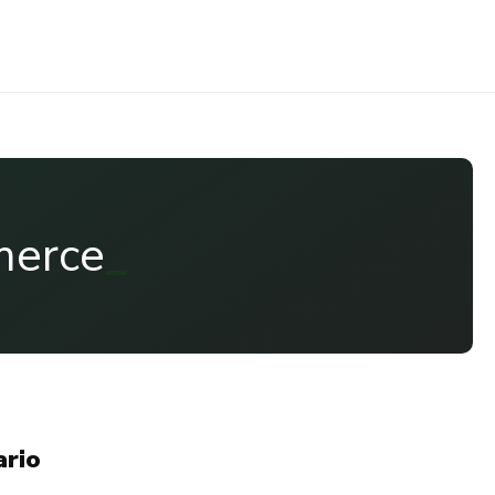
merce
ario