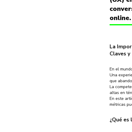
conver
online.
La Impor
Claves y
En el mundo
Una experie
que abandon
La competen
altas en té
En este art
métricas p
¿Qué es 