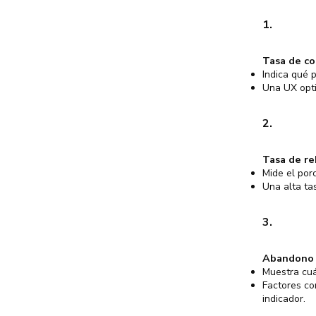
1.
Tasa de co
Indica qué 
Una UX opti
2.
Tasa de r
Mide el por
Una alta ta
3.
Abandono 
Muestra cuá
Factores co
indicador.